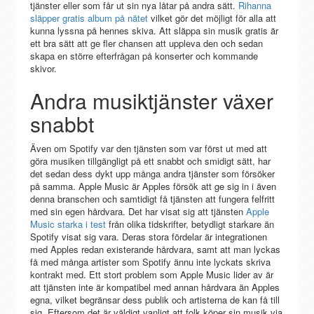
tjänster eller som får ut sin nya låtar på andra sätt.
Rihanna
släpper gratis album på nätet
vilket gör det möjligt för alla att
kunna lyssna på hennes skiva. Att släppa sin musik gratis är
ett bra sätt att ge fler chansen att uppleva den och sedan
skapa en större efterfrågan på konserter och kommande
skivor.
Andra musiktjänster växer
snabbt
Även om Spotify var den tjänsten som var först ut med att
göra musiken tillgängligt på ett snabbt och smidigt sätt, har
det sedan dess dykt upp många andra tjänster som försöker
på samma. Apple Music är Apples försök att ge sig in i även
denna branschen och samtidigt få tjänsten att fungera felfritt
med sin egen hårdvara. Det har visat sig att tjänsten
Apple
Music starka i test
från olika tidskrifter, betydligt starkare än
Spotify visat sig vara. Deras stora fördelar är integrationen
med Apples redan existerande hårdvara, samt att man lyckas
få med många artister som Spotify ännu inte lyckats skriva
kontrakt med. Ett stort problem som Apple Music lider av är
att tjänsten inte är kompatibel med annan hårdvara än Apples
egna, vilket begränsar dess publik och artisterna de kan få till
sig. Eftersom det är väldigt vanligt att folk köper sin musik via